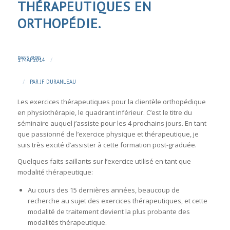
THÉRAPEUTIQUES EN
ORTHOPÉDIE.
DANS
BLOG
/
1 MAI 2014
/
PAR
JF DURANLEAU
Les exercices thérapeutiques pour la clientèle orthopédique
en physiothérapie, le quadrant inférieur. C’est le titre du
séminaire auquel j’assiste pour les 4 prochains jours. En tant
que passionné de l’exercice physique et thérapeutique, je
suis très excité d’assister à cette formation post-graduée.
Quelques faits saillants sur l’exercice utilisé en tant que
modalité thérapeutique:
Au cours des 15 dernières années, beaucoup de
recherche au sujet des exercices thérapeutiques, et cette
modalité de traitement devient la plus probante des
modalités thérapeutique.