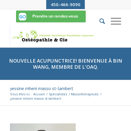
450-466-9090
NOUVELLE ACUPUNCTRICE! BIENVENUE À BIN
WANG, MEMBRE DE L'OAQ.
yessine mheni masso st-lambert
Vous êtes ici :
Accueil
/
Spécialistes
/
Massothérapeute
/
yessine mheni masso st-lambert