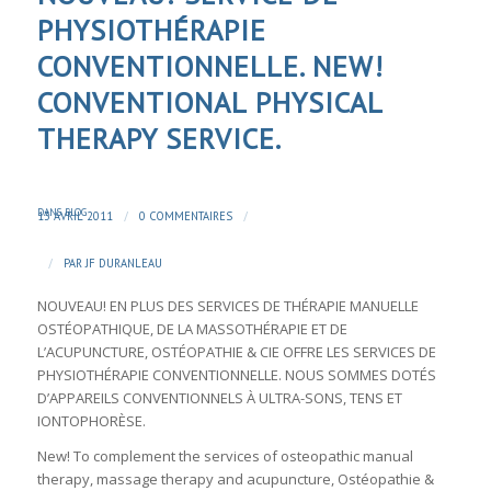
PHYSIOTHÉRAPIE
CONVENTIONNELLE. NEW!
CONVENTIONAL PHYSICAL
THERAPY SERVICE.
DANS
BLOG
/
/
13 AVRIL 2011
0 COMMENTAIRES
/
PAR
JF DURANLEAU
NOUVEAU! EN PLUS DES SERVICES DE THÉRAPIE MANUELLE
OSTÉOPATHIQUE, DE LA MASSOTHÉRAPIE ET DE
L’ACUPUNCTURE, OSTÉOPATHIE & CIE OFFRE LES SERVICES DE
PHYSIOTHÉRAPIE CONVENTIONNELLE. NOUS SOMMES DOTÉS
D’APPAREILS CONVENTIONNELS À ULTRA-SONS, TENS ET
IONTOPHORÈSE.
New! To complement the services of osteopathic manual
therapy, massage therapy and acupuncture, Ostéopathie &