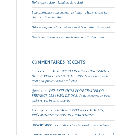
Holistique à Saint-Lambert Rive-Sud
L’acupuncture pour arrêter de fumer | Mettez toutes les
chances de votre côté.
Offre d’emploi: Massothérapeute à St-Lambert Rive-Sud
Mâchoire douloureuse? Traitement par l’ostéopathie.
COMMENTAIRES RÉCENTS
Steph Santé
dans
DES EXERCICES POUR TRAITER
OU PRÉVENIR LES MAUX DE DOS. Some exercises to
treat and prevent back problems.
Quira
dans
DES EXERCICES POUR TRAITER OU
PRÉVENIR LES MAUX DE DOS. Some exercises to treat
and prevent back problems.
Anonyme
dans
GLACE: ERREURS COMMUNES,
PRÉCAUTIONS ET CONTRE-INDICATIONS
Isabelle
dans
Les douleurs locale, irradiante et référée
Roger Laramée
dans
Massothérapie Rive-Sud Montréal