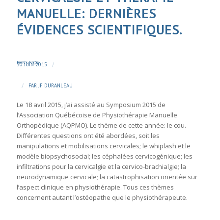
MANUELLE: DERNIÈRES
ÉVIDENCES SCIENTIFIQUES.
DANS
BLOG
/
30 JUIN 2015
/
PAR
JF DURANLEAU
Le 18 avril 2015, j’ai assisté au Symposium 2015 de
l’Association Québécoise de Physiothérapie Manuelle
Orthopédique (AQPMO)
. Le thème de cette année: le cou.
Différentes questions ont été abordées, soit les
manipulations et mobilisations cervicales; le whiplash et le
modèle biopsychosocial; les céphalées cervicogénique; les
infiltrations pour la cervicalgie et la cervico-brachialgie; la
neurodynamique cervicale; la catastrophisation orientée sur
l’aspect clinique en physiothérapie. Tous ces thèmes
concernent autant l’ostéopathe que le physiothérapeute.