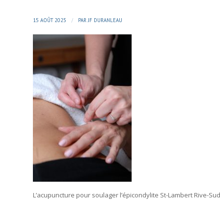
/
15 AOÛT 2025
PAR
JF DURANLEAU
L’acupuncture pour soulager l’épicondylite St-Lambert Rive-Su