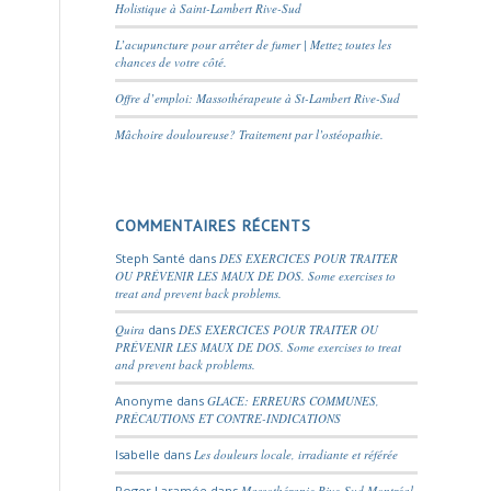
Holistique à Saint-Lambert Rive-Sud
L’acupuncture pour arrêter de fumer | Mettez toutes les
chances de votre côté.
Offre d’emploi: Massothérapeute à St-Lambert Rive-Sud
Mâchoire douloureuse? Traitement par l’ostéopathie.
COMMENTAIRES RÉCENTS
Steph Santé
dans
DES EXERCICES POUR TRAITER
OU PRÉVENIR LES MAUX DE DOS. Some exercises to
treat and prevent back problems.
Quira
dans
DES EXERCICES POUR TRAITER OU
PRÉVENIR LES MAUX DE DOS. Some exercises to treat
and prevent back problems.
Anonyme
dans
GLACE: ERREURS COMMUNES,
PRÉCAUTIONS ET CONTRE-INDICATIONS
Isabelle
dans
Les douleurs locale, irradiante et référée
Roger Laramée
dans
Massothérapie Rive-Sud Montréal