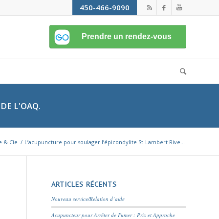
450-466-9090
DE L'OAQ.
e & Cie
/
L’acupuncture pour soulager l’épicondylite St-Lambert Rive...
ARTICLES RÉCENTS
Nouveau service/Relation d’aide
Acupuncteur pour Arrêter de Fumer : Prix et Approche