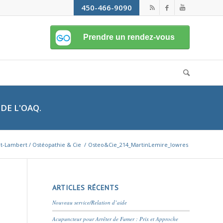
450-466-9090
DE L'OAQ.
nt-Lambert / Ostéopathie & Cie
/
Osteo&Cie_214_MartinLemire_lowres
ARTICLES RÉCENTS
Nouveau service/Relation d’aide
Acupuncteur pour Arrêter de Fumer : Prix et Approche