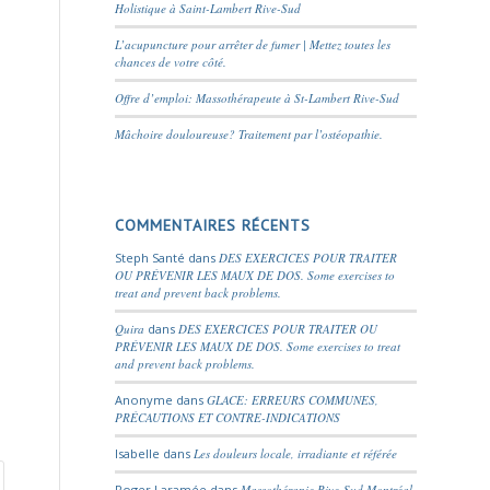
Holistique à Saint-Lambert Rive-Sud
L’acupuncture pour arrêter de fumer | Mettez toutes les
chances de votre côté.
Offre d’emploi: Massothérapeute à St-Lambert Rive-Sud
Mâchoire douloureuse? Traitement par l’ostéopathie.
COMMENTAIRES RÉCENTS
Steph Santé
dans
DES EXERCICES POUR TRAITER
OU PRÉVENIR LES MAUX DE DOS. Some exercises to
treat and prevent back problems.
Quira
dans
DES EXERCICES POUR TRAITER OU
PRÉVENIR LES MAUX DE DOS. Some exercises to treat
and prevent back problems.
Anonyme
dans
GLACE: ERREURS COMMUNES,
PRÉCAUTIONS ET CONTRE-INDICATIONS
Isabelle
dans
Les douleurs locale, irradiante et référée
Roger Laramée
dans
Massothérapie Rive-Sud Montréal