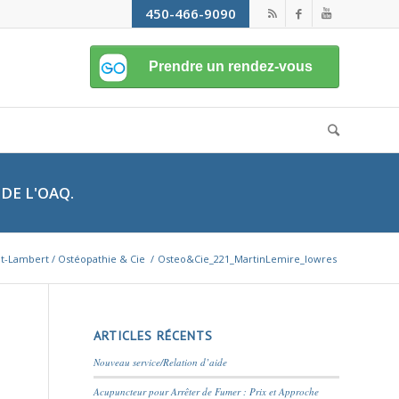
450-466-9090
DE L'OAQ.
nt-Lambert / Ostéopathie & Cie
/
Osteo&Cie_221_MartinLemire_lowres
ARTICLES RÉCENTS
Nouveau service/Relation d’aide
Acupuncteur pour Arrêter de Fumer : Prix et Approche