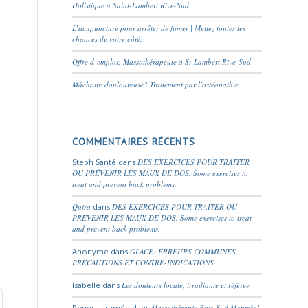
Holistique à Saint-Lambert Rive-Sud
L’acupuncture pour arrêter de fumer | Mettez toutes les
chances de votre côté.
Offre d’emploi: Massothérapeute à St-Lambert Rive-Sud
Mâchoire douloureuse? Traitement par l’ostéopathie.
COMMENTAIRES RÉCENTS
Steph Santé
dans
DES EXERCICES POUR TRAITER
OU PRÉVENIR LES MAUX DE DOS. Some exercises to
treat and prevent back problems.
Quira
dans
DES EXERCICES POUR TRAITER OU
PRÉVENIR LES MAUX DE DOS. Some exercises to treat
and prevent back problems.
Anonyme
dans
GLACE: ERREURS COMMUNES,
PRÉCAUTIONS ET CONTRE-INDICATIONS
Isabelle
dans
Les douleurs locale, irradiante et référée
Roger Laramée
dans
Massothérapie Rive-Sud Montréal