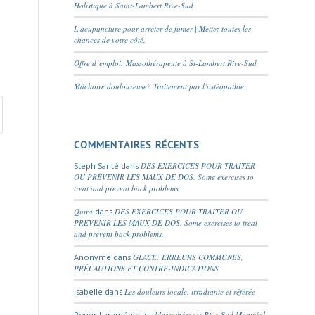
Holistique à Saint-Lambert Rive-Sud
L’acupuncture pour arrêter de fumer | Mettez toutes les
chances de votre côté.
Offre d’emploi: Massothérapeute à St-Lambert Rive-Sud
Mâchoire douloureuse? Traitement par l’ostéopathie.
COMMENTAIRES RÉCENTS
Steph Santé
dans
DES EXERCICES POUR TRAITER
OU PRÉVENIR LES MAUX DE DOS. Some exercises to
treat and prevent back problems.
Quira
dans
DES EXERCICES POUR TRAITER OU
PRÉVENIR LES MAUX DE DOS. Some exercises to treat
and prevent back problems.
Anonyme
dans
GLACE: ERREURS COMMUNES,
PRÉCAUTIONS ET CONTRE-INDICATIONS
Isabelle
dans
Les douleurs locale, irradiante et référée
Roger Laramée
dans
Massothérapie Rive-Sud Montréal