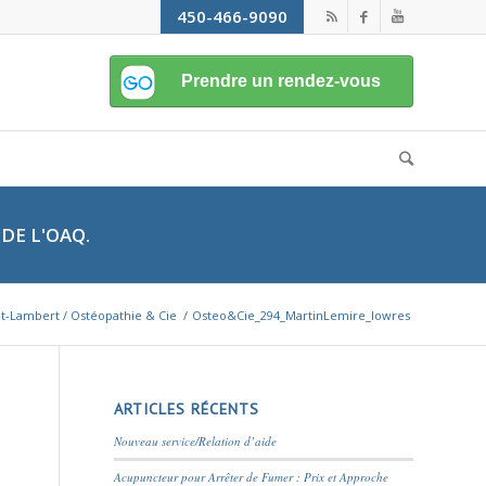
450-466-9090
DE L'OAQ.
nt-Lambert / Ostéopathie & Cie
/
Osteo&Cie_294_MartinLemire_lowres
ARTICLES RÉCENTS
Nouveau service/Relation d’aide
Acupuncteur pour Arrêter de Fumer : Prix et Approche