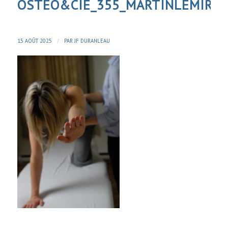
OSTEO&CIE_355_MARTINLEMIRE
/
15 AOÛT 2025
PAR
JF DURANLEAU