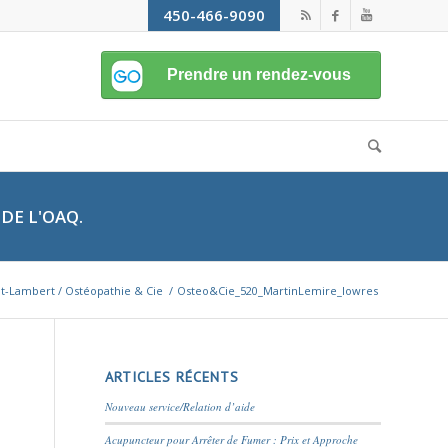
450-466-9090
DE L'OAQ.
nt-Lambert / Ostéopathie & Cie
/
Osteo&Cie_520_MartinLemire_lowres
ARTICLES RÉCENTS
Nouveau service/Relation d’aide
Acupuncteur pour Arrêter de Fumer : Prix et Approche