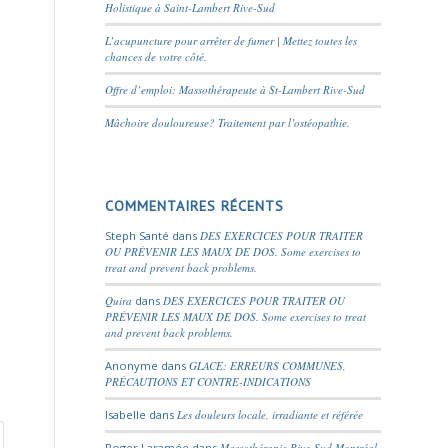
Holistique à Saint-Lambert Rive-Sud
L’acupuncture pour arrêter de fumer | Mettez toutes les
chances de votre côté.
Offre d’emploi: Massothérapeute à St-Lambert Rive-Sud
Mâchoire douloureuse? Traitement par l’ostéopathie.
COMMENTAIRES RÉCENTS
Steph Santé
dans
DES EXERCICES POUR TRAITER
OU PRÉVENIR LES MAUX DE DOS. Some exercises to
treat and prevent back problems.
Quira
dans
DES EXERCICES POUR TRAITER OU
PRÉVENIR LES MAUX DE DOS. Some exercises to treat
and prevent back problems.
Anonyme
dans
GLACE: ERREURS COMMUNES,
PRÉCAUTIONS ET CONTRE-INDICATIONS
Isabelle
dans
Les douleurs locale, irradiante et référée
Roger Laramée
dans
Massothérapie Rive-Sud Montréal