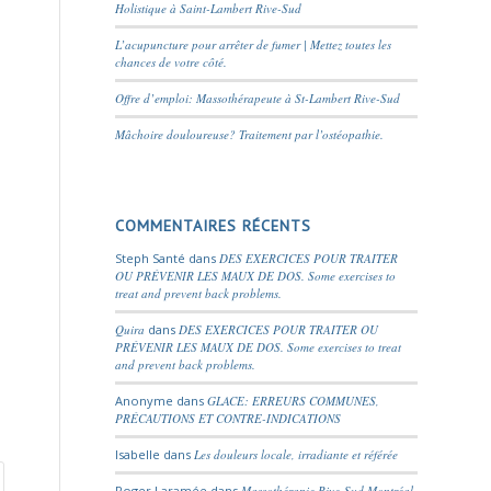
Holistique à Saint-Lambert Rive-Sud
L’acupuncture pour arrêter de fumer | Mettez toutes les
chances de votre côté.
Offre d’emploi: Massothérapeute à St-Lambert Rive-Sud
Mâchoire douloureuse? Traitement par l’ostéopathie.
COMMENTAIRES RÉCENTS
Steph Santé
dans
DES EXERCICES POUR TRAITER
OU PRÉVENIR LES MAUX DE DOS. Some exercises to
treat and prevent back problems.
Quira
dans
DES EXERCICES POUR TRAITER OU
PRÉVENIR LES MAUX DE DOS. Some exercises to treat
and prevent back problems.
Anonyme
dans
GLACE: ERREURS COMMUNES,
PRÉCAUTIONS ET CONTRE-INDICATIONS
Isabelle
dans
Les douleurs locale, irradiante et référée
Roger Laramée
dans
Massothérapie Rive-Sud Montréal