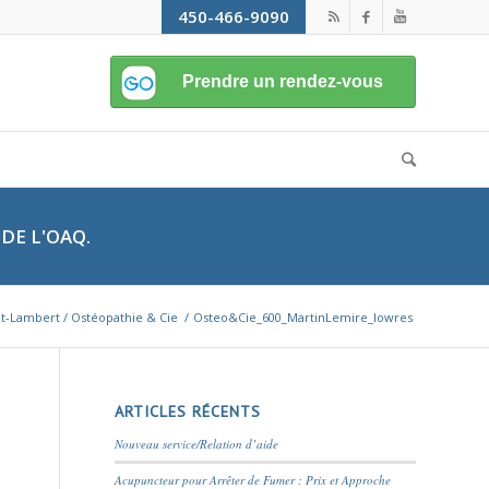
450-466-9090
DE L'OAQ.
nt-Lambert / Ostéopathie & Cie
/
Osteo&Cie_600_MartinLemire_lowres
ARTICLES RÉCENTS
Nouveau service/Relation d’aide
Acupuncteur pour Arrêter de Fumer : Prix et Approche