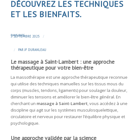
DÉCOUVREZ LES TECHNIQUES
ET LES BIENFAITS.
DANS
BLOG
/
5 SEPTEMBRE 2025
/
PAR
JF DURANLEAU
Le massage à Saint-Lambert : une approche
thérapeutique pour votre bien-être
La massothérapie est une approche thérapeutique reconnue
qui utilise des techniques manuelles sur les tissus mous du
corps (muscles, tendons, ligaments) pour soulager la douleur,
diminuer les tensions et améliorer le bien-être général. En
cherchant un
massage à Saint-Lambert
, vous accédez à une
discipline qui agit sur les systèmes musculosquelettique,
circulatoire et nerveux pour restaurer l’équilibre physique et
psychologique.
Une approche validée par la science