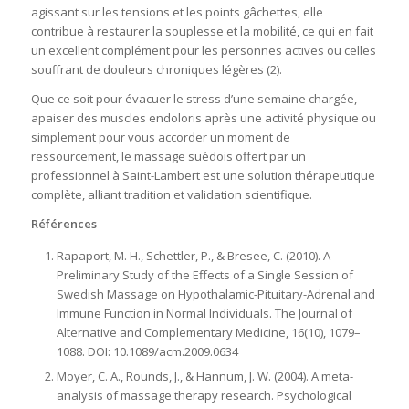
agissant sur les tensions et les points gâchettes, elle
contribue à restaurer la souplesse et la mobilité, ce qui en fait
un excellent complément pour les personnes actives ou celles
souffrant de douleurs chroniques légères (2).
Que ce soit pour évacuer le stress d’une semaine chargée,
apaiser des muscles endoloris après une activité physique ou
simplement pour vous accorder un moment de
ressourcement,
le massage suédois offert par un
professionnel à Saint-Lambert
est une solution thérapeutique
complète, alliant tradition et validation scientifique.
Références
Rapaport, M. H., Schettler, P., & Bresee, C. (2010). A
Preliminary Study of the Effects of a Single Session of
Swedish Massage on Hypothalamic-Pituitary-Adrenal and
Immune Function in Normal Individuals.
The Journal of
Alternative and Complementary Medicine
,
16
(10), 1079–
1088.
DOI:
10.1089/acm.2009.0634
Moyer, C. A., Rounds, J., & Hannum, J. W. (2004). A meta-
analysis of massage therapy research.
Psychological