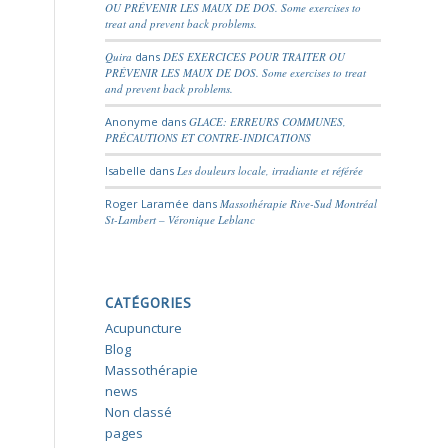
OU PRÉVENIR LES MAUX DE DOS. Some exercises to
treat and prevent back problems.
Quira
dans
DES EXERCICES POUR TRAITER OU
PRÉVENIR LES MAUX DE DOS. Some exercises to treat
and prevent back problems.
Anonyme
dans
GLACE: ERREURS COMMUNES,
PRÉCAUTIONS ET CONTRE-INDICATIONS
Isabelle
dans
Les douleurs locale, irradiante et référée
Roger Laramée
dans
Massothérapie Rive-Sud Montréal
St-Lambert – Véronique Leblanc
CATÉGORIES
Acupuncture
Blog
Massothérapie
news
Non classé
pages