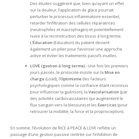
Des études suggèrent que, bien qu’ayant un effet
sur la douleur, l’application de glace pourrait
perturber le processus inflammatoire essentiel,
retarder l’infiltration des cellules réparatrices
(neutrophiles et macrophages) et potentiellement
nuire à la reconstruction des tissus à long terme
.
L’
Éducation
(Education) du patient devient
également un pilier pour favoriser une approche
active et éviter les traitements passifs inutiles
.
LOVE (gestion à long terme) :
Une fois les premiers
jours passés, le protocole insiste sur la
Mise en
charge
(Load), l’
Optimisme
(les facteurs
psychologiques comme la confiance étant reconnus
pour influencer la guérison), la
Vascularisation
(par
des activités cardiovasculaires qui augmentent le
flux sanguin vers la blessure) et les
Exercices
(pour
retrouver la mobilité, la force et la proprioception)
.
En somme, l’évolution de RICE à PEACE & LOVE reflète un
passage d’une gestion passive centrée sur l’inhibition de