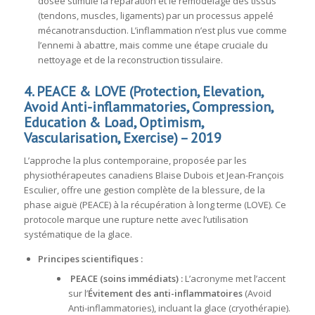
dosée stimule la réparation et le remodelage des tissus
(tendons, muscles, ligaments) par un processus appelé
mécanotransduction
. L’inflammation n’est plus vue comme
l’ennemi à abattre, mais comme une étape cruciale du
nettoyage et de la reconstruction tissulaire.
4. PEACE & LOVE (Protection, Elevation,
Avoid Anti-inflammatories, Compression,
Education & Load, Optimism,
Vascularisation, Exercise) – 2019
L’approche la plus contemporaine, proposée par les
physiothérapeutes canadiens Blaise Dubois et Jean-François
Esculier, offre une gestion complète de la blessure, de la
phase aiguë (PEACE) à la récupération à long terme (LOVE)
. Ce
protocole marque une rupture nette avec l’utilisation
systématique de la glace.
Principes scientifiques :
PEACE (soins immédiats) :
L’acronyme met l’accent
sur l’
Évitement des anti-inflammatoires
(Avoid
Anti-inflammatories), incluant la glace (cryothérapie)
.