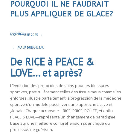
POURQUOI IL NE FAUDRAIT
PLUS APPLIQUER DE GLACE?
DANS
BLOG
/
1 SEPTEMBRE 2025
/
PAR
JF DURANLEAU
De RICE à PEACE &
LOVE… et après?
L’évolution des protocoles de soins pour les blessures
sportives, particulièrement celles des tissus mous comme les
entorses, illustre parfaitement la progression de la médecine
sportive d’un modèle passif vers une approche active et
globale. Chaque acronyme—RICE, PRICE, POLICE, et enfin
PEACE & LOVE—représente un changement de paradigme
basé sur une meilleure compréhension scientifique du
processus de guérison.