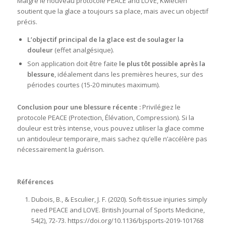
Malgré le nouveau protocole PEACE and LOVE, Kwiecien
soutient que la glace a toujours sa place, mais avec un objectif
précis.
L’objectif principal de la glace est de soulager la
douleur
(effet analgésique).
Son application doit être faite
le plus tôt possible après la
blessure
, idéalement dans les premières heures, sur des
périodes courtes (15-20 minutes maximum)
.
Conclusion pour une blessure récente :
Privilégiez le
protocole PEACE (Protection, Élévation, Compression). Si la
douleur est très intense, vous pouvez utiliser la glace comme
un antidouleur temporaire, mais sachez qu’elle n’accélère pas
nécessairement la guérison.
Références
Dubois, B., & Esculier, J. F. (2020). Soft-tissue injuries simply
need PEACE and LOVE. British Journal of Sports Medicine,
54(2), 72-73.
https://doi.org/10.1136/bjsports-2019-101768