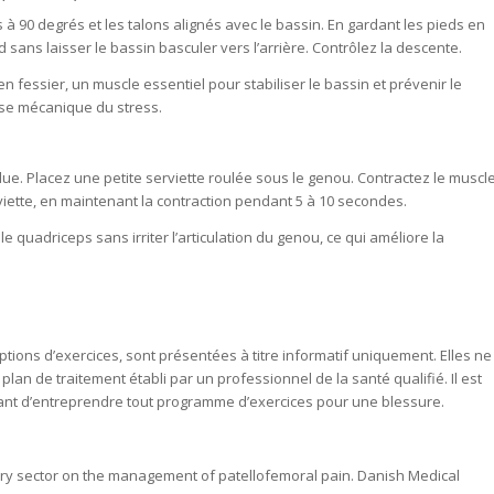
 à 90 degrés et les talons alignés avec le bassin. En gardant les pieds en
sans laisser le bassin basculer vers l’arrière. Contrôlez la descente.
n fessier, un muscle essentiel pour stabiliser le bassin et prévenir le
use mécanique du stress.
e. Placez une petite serviette roulée sous le genou. Contractez le muscl
rviette, en maintenant la contraction pendant 5 à 10 secondes.
le quadriceps sans irriter l’articulation du genou, ce qui améliore la
tions d’exercices, sont présentées à titre informatif uniquement. Elles ne
lan de traitement établi par un professionnel de la santé qualifié. Il est
ant d’entreprendre tout programme d’exercices pour une blessure.
primary sector on the management of patellofemoral pain.
Danish Medical