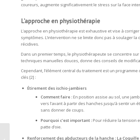
coureurs, augmente significativement le stress sur la face int
L’approche en physiothérapie
L’approche en physiothérapie est exhaustive et vise à corrig
symptômes. L’intervention ne se limite donc pas à soulager la
récidives.
Dans un premier temps, le physiothérapeute se concentre sur la g
techniques manuelles douces, donne des conseils de modificat
Cependant, l’élément central du traitement est un programme d
clés [2] :
Étirement des ischio-jambiers
Comment faire :
En position assise au sol, une jam
vers l’avant à partir des hanches jusqu’à sentir un 
sans donner de coups.
Pourquoi c’est important :
Pour réduire la tension e
patte d’oie.
Blessure à soigner : Pourquoi il ne
Renforcement des abducteurs de la hanche : La Coquille 