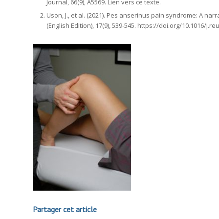
Journal, 66
(9), A5569.
Lien vers ce texte.
Uson, J., et al. (2021). Pes anserinus pain syndrome: A narr
(English Edition), 17
(9), 539-545.
https://doi.org/10.1016/j.r
Partager cet article