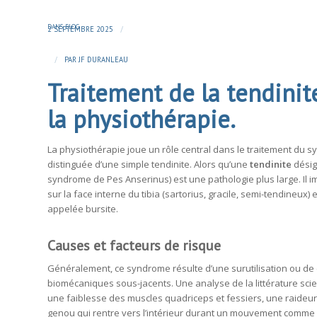
DANS
BLOG
/
2 SEPTEMBRE 2025
/
PAR
JF DURANLEAU
Traitement de la tendinite
la physiothérapie.
La physiothérapie joue un rôle central dans le traitement du s
distinguée d’une simple tendinite. Alors qu’une
tendinite
désig
syndrome de Pes Anserinus) est une pathologie plus large. Il i
sur la face interne du tibia (sartorius, gracile, semi-tendineux
appelée bursite.
Causes et facteurs de risque
Généralement, ce syndrome résulte d’une surutilisation ou de 
biomécaniques sous-jacents. Une analyse de la littérature scient
une faiblesse des muscles quadriceps et fessiers, une raideur
genou qui rentre vers l’intérieur durant un mouvement comme l