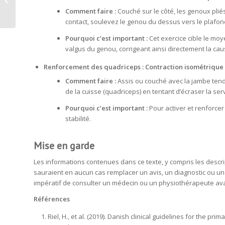
faudrait plus appliquer de glace?
Comment faire :
Couché sur le côté, les genoux pliés
contact, soulevez le genou du dessus vers le plafond 
Pourquoi c’est important :
Cet exercice cible le moye
valgus du genou, corrigeant ainsi directement la ca
Renforcement des quadriceps : Contraction isométrique
Comment faire :
Assis ou couché avec la jambe tendu
de la cuisse (quadriceps) en tentant d’écraser la se
Pourquoi c’est important :
Pour activer et renforcer 
stabilité.
Mise en garde
Les informations contenues dans ce texte, y compris les descrip
sauraient en aucun cas remplacer un avis, un diagnostic ou un p
impératif de consulter un médecin ou un physiothérapeute av
Références
Riel, H., et al. (2019). Danish clinical guidelines for the 