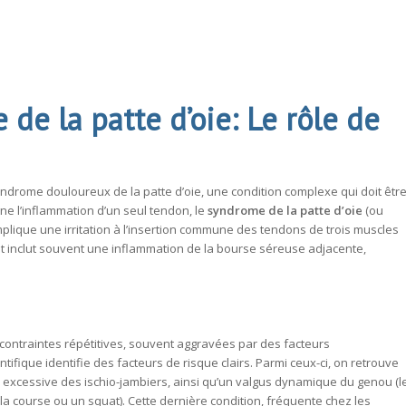
 de la patte d’oie: Le rôle de
yndrome douloureux de la patte d’oie, une condition complexe qui doit êtr
ne l’inflammation d’un seul tendon, le
syndrome de la patte d’oie
(ou
mplique une irritation à l’insertion commune des tendons de trois muscles
) et inclut souvent une inflammation de la bourse séreuse adjacente,
contraintes répétitives, souvent aggravées par des facteurs
ifique identifie des facteurs de risque clairs. Parmi ceux-ci, on retrouve
 excessive des ischio-jambiers, ainsi qu’un valgus dynamique du genou (l
a course ou un squat). Cette dernière condition, fréquente chez les