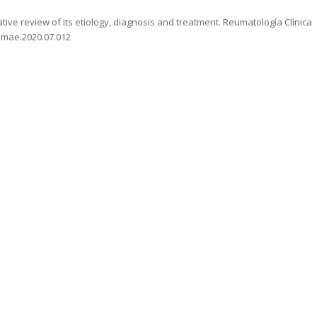
ative review of its etiology, diagnosis and treatment.
Reumatología Clínica
eumae.2020.07.012