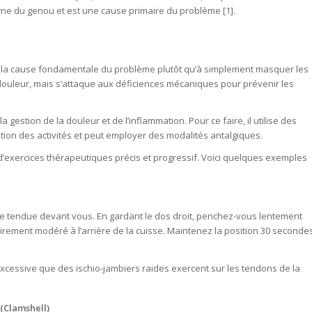
erne du genou et est une cause primaire du problème [1].
er la cause fondamentale du problème plutôt qu’à simplement masquer les
 douleur, mais s’attaque aux déficiences mécaniques pour prévenir les
estion de la douleur et de l’inflammation. Pour ce faire, il utilise des
ion des activités et peut employer des modalités antalgiques.
’exercices thérapeutiques précis et progressif. Voici quelques exemples
be tendue devant vous. En gardant le dos droit, penchez-vous lentement
étirement modéré à l’arrière de la cuisse. Maintenez la position 30 seconde
xcessive que des ischio-jambiers raides exercent sur les tendons de la
(Clamshell)