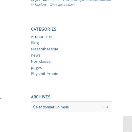
St-Lambert – Véronique Leblanc
CATÉGORIES
Acupuncture
Blog
Massothérapie
news
Non classé
pages
Physiothérapie
ARCHIVES
s
En