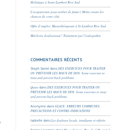
Holistique à Saint-Lambert Rive-Sud
L’acupuncture pour arrêter de fumer | Mettez toutes les
chances de votre côté.
Offre d’emploi: Massothérapeute à St-Lambert Rive-Sud
Mâchoire douloureuse? Traitement par l’ostéopathie.
COMMENTAIRES RÉCENTS
e
Steph Santé
dans
DES EXERCICES POUR TRAITER
OU PRÉVENIR LES MAUX DE DOS. Some exercises to
treat and prevent back problems.
Quira
dans
DES EXERCICES POUR TRAITER OU
PRÉVENIR LES MAUX DE DOS. Some exercises to treat
and prevent back problems.
Anonyme
dans
GLACE: ERREURS COMMUNES,
PRÉCAUTIONS ET CONTRE-INDICATIONS
Isabelle
dans
Les douleurs locale, irradiante et référée
e
Roger Laramée
dans
Massothérapie Rive-Sud Montréal