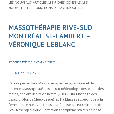
LES NOUVEAUX ARTICLES, LES FICHES-CONSEILS, LES
NOUVELLES ET PROMOTIONS DE LA CLINIQUE, […]
MASSOTHÉRAPIE RIVE-SUD
MONTRÉAL ST-LAMBERT –
VÉRONIQUE LEBLANC
DANS
MASSOTHÉRAPIE
/
/
2 FÉVRIER 2011
2 COMMENTAIRES
/
PAR
JF DURANLEAU
Véronique Leblanc Massothérapie thérapeutique et de
détente. Massage suédois (2004). Réflexologie des pieds, des
mains, des oreilles et de la tête (2008-2010). Massage des
tissus profonds (deep tissue) (2011). Massage spécifique à la
femme enceinte avec coussin spécialisé (2015). Utilisation du
LASER thérapeutique. Formations complémentaires de base: