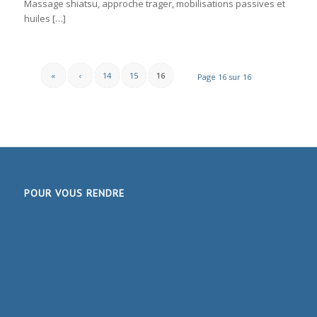
Massage shiatsu, approche trager, mobilisations passives et
huiles […]
«
‹
14
15
16
Page 16 sur 16
POUR VOUS RENDRE