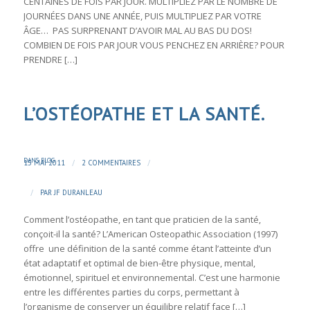
CENTAINES DE FOIS PAR JOUR. MULTIPLIEZ PAR LE NOMBRE DE
JOURNÉES DANS UNE ANNÉE, PUIS MULTIPLIEZ PAR VOTRE
ÂGE… PAS SURPRENANT D’AVOIR MAL AU BAS DU DOS!
COMBIEN DE FOIS PAR JOUR VOUS PENCHEZ EN ARRIÈRE? POUR
PRENDRE […]
L’OSTÉOPATHE ET LA SANTÉ.
DANS
BLOG
/
/
15 MAI 2011
2 COMMENTAIRES
/
PAR
JF DURANLEAU
Comment l’ostéopathe, en tant que praticien de la santé,
conçoit-il la santé? L’American Osteopathic Association (1997)
offre une définition de la santé comme étant l’atteinte d’un
état adaptatif et optimal de bien-être physique, mental,
émotionnel, spirituel et environnemental. C’est une harmonie
entre les différentes parties du corps, permettant à
l’organisme de conserver un équilibre relatif face […]