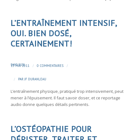
L’ENTRAÎNEMENT INTENSIF,
OUI. BIEN DOSÉ,
CERTAINEMENT!
DANS
BLOG
/
/
13 MAI 2011
0 COMMENTAIRES
/
PAR
JF DURANLEAU
L’entraînement physique, pratiqué trop intensivement, peut
mener à l’épuisement. Il faut savoir doser, et ce reportage
audio donne quelques détails pertinents.
L’OSTÉOPATHIE POUR
DÉPISTER, TRAITER ET