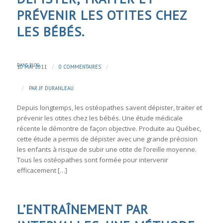
PRÉVENIR LES OTITES CHEZ
LES BÉBÉS.
DANS
BLOG
/
/
10 MAI 2011
0 COMMENTAIRES
/
PAR
JF DURANLEAU
Depuis longtemps, les ostéopathes savent dépister, traiter et
prévenir les otites chez les bébés. Une étude médicale
récente le démontre de façon objective. Produite au Québec,
cette étude a permis de dépister avec une grande précision
les enfants à risque de subir une otite de l’oreille moyenne.
Tous les ostéopathes sont formée pour intervenir
efficacement […]
L’ENTRAÎNEMENT PAR