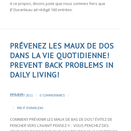
A ce propos, disons juste que nous sommes fiers que
JF Duranleau
ait rédigé 160 entrées.
PRÉVENEZ LES MAUX DE DOS
DANS LA VIE QUOTIDIENNE!
PREVENT BACK PROBLEMS IN
DAILY LIVING!
DANS
BLOG
/
/
11 JUILLET 2011
0 COMMENTAIRES
/
PAR
JF DURANLEAU
COMMENT PRÉVENIR LES MAUX DE BAS DE DOS? ÉVITEZ DE
PENCHER VERS L’AVANT! PENSEZ-Y : VOUS PENCHEZ DES