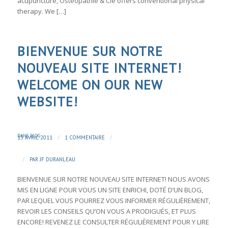
acupuncture, Ostéopathie & Cie offers conventional physical
therapy. We […]
BIENVENUE SUR NOTRE
NOUVEAU SITE INTERNET!
WELCOME ON OUR NEW
WEBSITE!
DANS
BLOG
/
/
13 AVRIL 2011
1 COMMENTAIRE
/
PAR
JF DURANLEAU
BIENVENUE SUR NOTRE NOUVEAU SITE INTERNET! NOUS AVONS
MIS EN LIGNE POUR VOUS UN SITE ENRICHI, DOTÉ D’UN BLOG,
PAR LEQUEL VOUS POURREZ VOUS INFORMER RÉGULIÈREMENT,
REVOIR LES CONSEILS QU’ON VOUS A PRODIGUÉS, ET PLUS
ENCORE! REVENEZ LE CONSULTER RÉGULIÈREMENT POUR Y LIRE