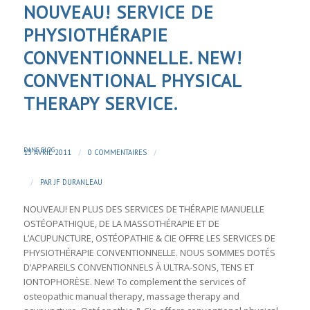
NOUVEAU! SERVICE DE
PHYSIOTHÉRAPIE
CONVENTIONNELLE. NEW!
CONVENTIONAL PHYSICAL
THERAPY SERVICE.
DANS
BLOG
/
/
13 AVRIL 2011
0 COMMENTAIRES
/
PAR
JF DURANLEAU
NOUVEAU! EN PLUS DES SERVICES DE THÉRAPIE MANUELLE
OSTÉOPATHIQUE, DE LA MASSOTHÉRAPIE ET DE
L’ACUPUNCTURE, OSTÉOPATHIE & CIE OFFRE LES SERVICES DE
PHYSIOTHÉRAPIE CONVENTIONNELLE. NOUS SOMMES DOTÉS
D’APPAREILS CONVENTIONNELS À ULTRA-SONS, TENS ET
IONTOPHORÈSE. New! To complement the services of
osteopathic manual therapy, massage therapy and