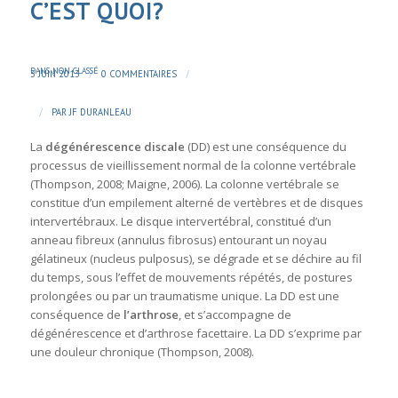
C’EST QUOI?
DANS
NON CLASSÉ
/
/
3 JUIN 2013
0 COMMENTAIRES
/
PAR
JF DURANLEAU
La
dégénérescence discale
(DD) est une conséquence du
processus de vieillissement normal de la colonne vertébrale
(Thompson, 2008; Maigne, 2006). La colonne vertébrale se
constitue d’un empilement alterné de vertèbres et de disques
intervertébraux. Le disque intervertébral, constitué d’un
anneau fibreux (annulus fibrosus) entourant un noyau
gélatineux (nucleus pulposus), se dégrade et se déchire au fil
du temps, sous l’effet de mouvements répétés, de postures
prolongées ou par un traumatisme unique. La DD est une
conséquence de
l’arthrose
, et s’accompagne de
dégénérescence et d’arthrose facettaire. La DD s’exprime par
une
douleur chronique
(Thompson, 2008).