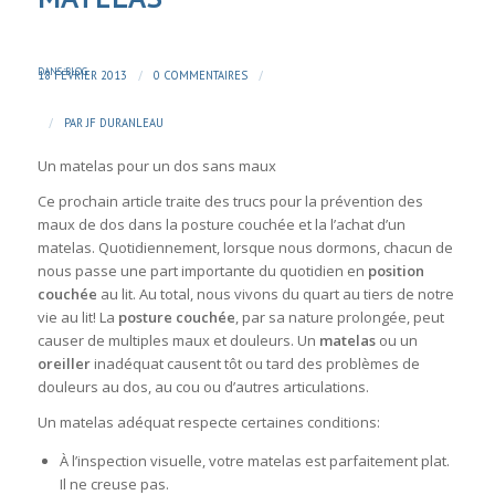
DANS
BLOG
/
/
18 FÉVRIER 2013
0 COMMENTAIRES
/
PAR
JF DURANLEAU
Un matelas pour un dos sans maux
Ce prochain article traite des trucs pour la prévention des
maux de dos dans la posture couchée et la l’achat d’un
matelas. Quotidiennement, lorsque nous dormons, chacun de
nous passe une part importante du quotidien en
position
couchée
au lit. Au total, nous vivons du quart au tiers de notre
vie au lit! La
posture couchée
, par sa nature prolongée, peut
causer de multiples maux et douleurs. Un
matelas
ou un
oreiller
inadéquat causent tôt ou tard des problèmes de
douleurs au dos, au cou ou d’autres articulations.
Un matelas adéquat respecte certaines conditions:
À l’inspection visuelle, votre matelas est parfaitement plat.
Il ne creuse pas.