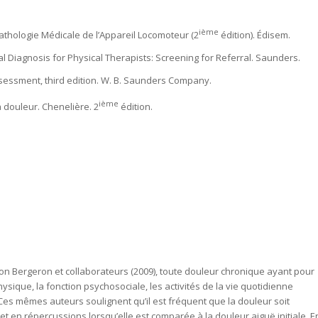
ième
). Pathologie Médicale de l’Appareil Locomoteur (2
édition). Édisem.
ial Diagnosis for Physical Therapists: Screening for Referral. Saunders.
assessment, third edition. W. B. Saunders Company.
ième
 douleur. Chenelière. 2
édition.
on Bergeron et collaborateurs (2009), toute
douleur chronique
ayant pour
ysique, la fonction psychosociale, les activités de la vie quotidienne
Ces mêmes auteurs soulignent qu’il est fréquent que la
douleur
soit
 et en répercussions lorsqu’elle est comparée à la
douleur aiguë
initiale. E