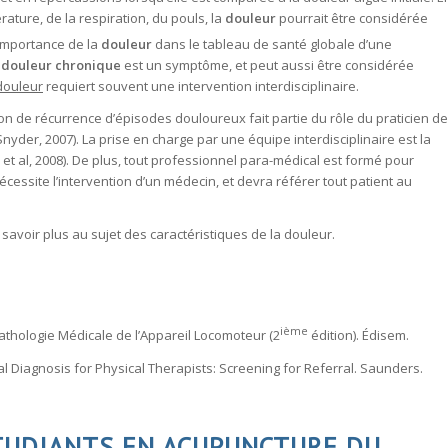
rature, de la respiration, du pouls, la
douleur
pourrait être considérée
’importance de la
douleur
dans le tableau de
santé globale
d’une
a
douleur chronique
est un symptôme, et peut aussi être considérée
 douleur
requiert souvent une intervention interdisciplinaire.
ion de récurrence d’épisodes douloureux fait partie du rôle du praticien de
nyder, 2007). La prise en charge par une
équipe interdisciplinaire
est la
 et al, 2008). De plus, tout professionnel para-médical est formé pour
écessite l’intervention d’un médecin, et devra référer tout patient au
savoir plus au sujet des caractéristiques de la douleur
.
ième
). Pathologie Médicale de l’Appareil Locomoteur (2
édition). Édisem.
ial Diagnosis for Physical Therapists: Screening for Referral. Saunders.
TUDIANTS EN ACUPUNCTURE DU