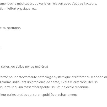
ment ou la médication, ou varie en relation avec d’autres facteurs,
on, l’effort physique, etc.
le ou nocturne.
.
selles, ou selles noires (méléna).
 formé pour détecter toute pathologie systémique et référer au médecin a
 d’alarme indiquant un problème de santé, il vaut mieux
consulter un
upuncteur ou un massothérapeute issu d’une école reconnue
.
uleur
ou les articles qui seront publiés prochainement.