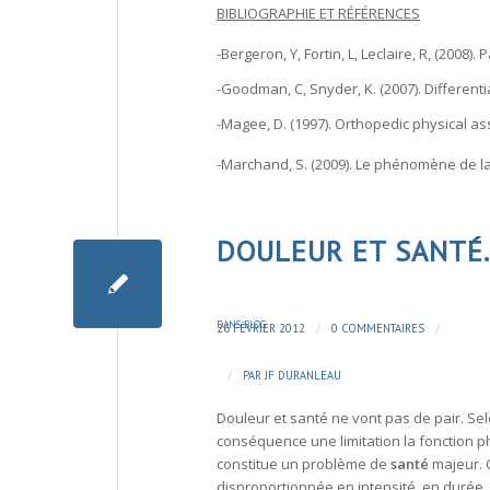
BIBLIOGRAPHIE ET RÉFÉRENCES
-Bergeron, Y, Fortin, L, Leclaire, R, (2008
-Goodman, C, Snyder, K. (2007). Different
-Magee, D. (1997). Orthopedic physical 
-Marchand, S. (2009). Le phénomène de la
DOULEUR ET SANTÉ.
DANS
BLOG
/
/
26 FÉVRIER 2012
0 COMMENTAIRES
/
PAR
JF DURANLEAU
Douleur
et
santé
ne vont pas de pair. Sel
conséquence une limitation la fonction ph
constitue un problème de
santé
majeur. 
disproportionnée en intensité, en durée,