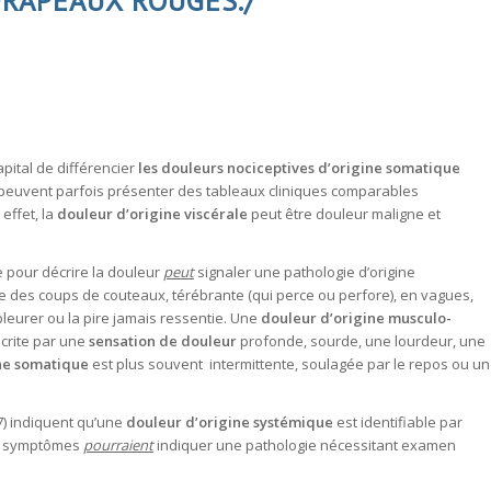
DRAPEAUX ROUGES./
apital de différencier
les douleurs
nociceptives d’origine somatique
peuvent parfois présenter des tableaux cliniques comparables
effet, la
douleur d’origine viscérale
peut être
douleur maligne
et
e pour décrire la douleur
peut
signaler une pathologie d’origine
 des coups de couteaux, térébrante (qui perce ou perfore), en vagues,
pleurer ou la pire jamais ressentie. Une
douleur d’origine musculo-
crite par une
sensation de douleur
profonde, sourde, une lourdeur, une
ne somatique
est plus souvent intermittente, soulagée par le repos ou un
) indiquent qu’une
douleur d’origine systémique
est identifiable par
et symptômes
pourraient
indiquer une pathologie nécessitant examen