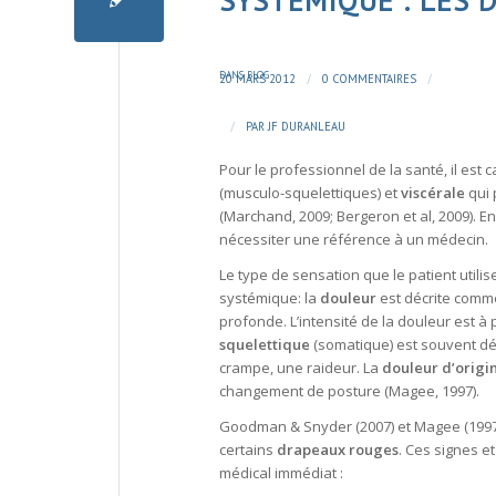
SYSTÉMIQUE : LES 
DANS
BLOG
/
/
20 MARS 2012
0 COMMENTAIRES
/
PAR
JF DURANLEAU
Pour le professionnel de la santé, il est c
(musculo-squelettiques) et
viscérale
qui 
(Marchand, 2009; Bergeron et al, 2009). En 
nécessiter une référence à un médecin.
Le type de sensation que le patient utilis
systémique: la
douleur
est décrite comme
profonde.
L’intensité de la douleur
est à 
squelettique
(somatique) est souvent dé
crampe, une raideur. La
douleur d’origi
changement de posture (Magee, 1997).
Goodman & Snyder (2007) et Magee (1997
certains
drapeaux rouges
. Ces signes 
médical immédiat :