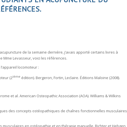
ÉFÉRENCES.
 acupuncture
de la semaine dernière, j’avais apporté certains livres à
de Mme Levasseur, voici les références.
l’appareil locomoteur :
ième
oteur (2
édition). Bergeron, Fortin, Leclaire. Éditions Maloine (2008).
rome et al. American Osteopathic Association (AOA). Williams & Wilkins
ques des concepts ostéopathiques de chaînes fonctionnelles musculaires
es musculaires en ostéopathie et en thérapie manuelle. Richter et Hebgen.