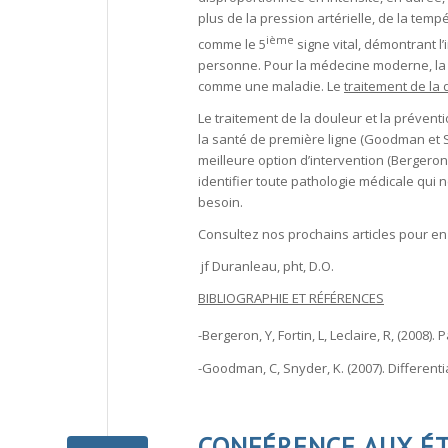
plus de la pression artérielle, de la tempé
ième
comme le 5
signe vital, démontrant l
personne. Pour la médecine moderne, l
comme une maladie. Le
traitement de la
Le traitement de la douleur et la prévent
la santé de première ligne (Goodman et S
meilleure option d’intervention (Bergeron
identifier toute pathologie médicale qui n
besoin.
Consultez nos prochains articles
pour en 
jf Duranleau, pht, D.O.
BIBLIOGRAPHIE ET RÉFÉRENCES
-Bergeron, Y, Fortin, L, Leclaire, R, (2008
-Goodman, C, Snyder, K. (2007). Different
CONFÉRENCE AUX É