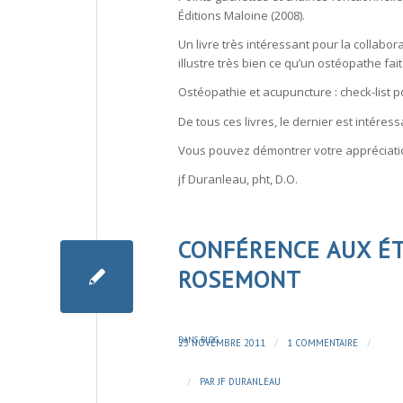
Éditions Maloine (2008).
Un livre très intéressant pour la collabo
illustre très bien ce qu’un ostéopathe fait
Ostéopathie et acupuncture : check-list p
De tous ces livres, le dernier est intéres
Vous pouvez démontrer votre appréciation
jf Duranleau, pht, D.O.
CONFÉRENCE AUX É
ROSEMONT
DANS
BLOG
/
/
23 NOVEMBRE 2011
1 COMMENTAIRE
/
PAR
JF DURANLEAU