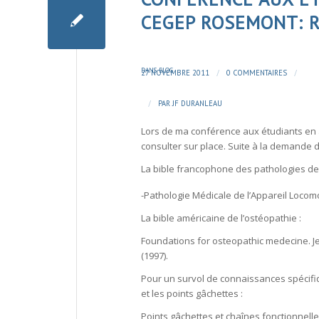
CEGEP ROSEMONT: R
DANS
BLOG
/
/
27 NOVEMBRE 2011
0 COMMENTAIRES
/
PAR
JF DURANLEAU
Lors de ma
conférence aux étudiants en
consulter sur place. Suite à la demande 
La bible francophone des pathologies de 
-Pathologie Médicale de l’Appareil Locom
La bible américaine de l’ostéopathie :
Foundations for osteopathic medecine. Je
(1997).
Pour un survol de connaissances spécifi
et les points gâchettes :
Points gâchettes et chaînes fonctionnell