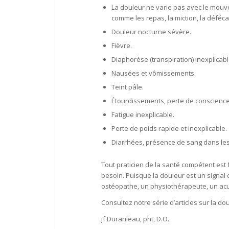
La douleur ne varie pas avec le mouve
comme les repas, la miction, la défécati
Douleur nocturne sévère.
Fièvre.
Diaphorèse (transpiration) inexplicab
Nausées et vômissements.
Teint pâle.
Étourdissements, perte de conscience
Fatigue inexplicable.
Perte de poids rapide et inexplicable.
Diarrhées, présence de sang dans les 
Tout praticien de la santé compétent est
besoin. Puisque la douleur est un signal
ostéopathe, un physiothérapeute, un ac
Consultez notre série d’articles sur la do
jf Duranleau, pht, D.O.