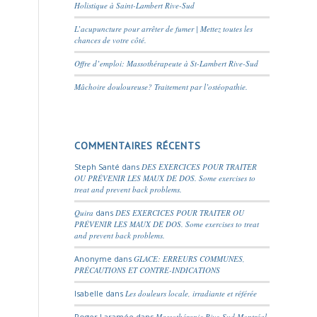
Holistique à Saint-Lambert Rive-Sud
L’acupuncture pour arrêter de fumer | Mettez toutes les
chances de votre côté.
Offre d’emploi: Massothérapeute à St-Lambert Rive-Sud
Mâchoire douloureuse? Traitement par l’ostéopathie.
COMMENTAIRES RÉCENTS
Steph Santé
dans
DES EXERCICES POUR TRAITER
OU PRÉVENIR LES MAUX DE DOS. Some exercises to
treat and prevent back problems.
Quira
dans
DES EXERCICES POUR TRAITER OU
PRÉVENIR LES MAUX DE DOS. Some exercises to treat
and prevent back problems.
Anonyme
dans
GLACE: ERREURS COMMUNES,
PRÉCAUTIONS ET CONTRE-INDICATIONS
Isabelle
dans
Les douleurs locale, irradiante et référée
Roger Laramée
dans
Massothérapie Rive-Sud Montréal