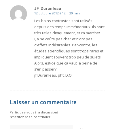
JF Duranleau
12 octobre 2012 à 12 h 20 min
dit
:
Les bains contrastes sont utilisés
depuis des temps immémoriaux. Ils sont
très utiles cliniquement, et ça marche!
Ça ne coûte pas cher et n’ont pas
d’effets indésirables. Par-contre, les
études scientifiques sont trops rares et
impliquent souvent trop peu de sujets.
Alors, est-ce que ça vaut la peine de
s’en passer?
jf Duranleau, pht, D.O.
Laisser un commentaire
Participez-vous à la discussion?
N'hésitez pas à contribuer!