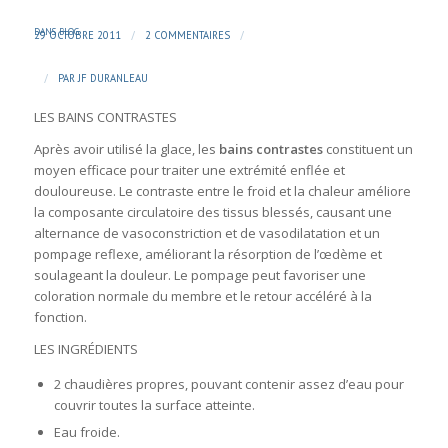
DANS
BLOG
/
/
29 OCTOBRE 2011
2 COMMENTAIRES
/
PAR
JF DURANLEAU
LES BAINS CONTRASTES
Après avoir utilisé
la glace
, les
bains contrastes
constituent un
moyen efficace pour traiter une extrémité enflée et
douloureuse. Le contraste entre le froid et la chaleur améliore
la composante circulatoire des tissus blessés, causant une
alternance de vasoconstriction et de vasodilatation et un
pompage reflexe, améliorant la résorption de l’œdème et
soulageant la douleur. Le pompage peut favoriser une
coloration normale du membre et le retour accéléré à la
fonction.
LES INGRÉDIENTS
2 chaudières propres, pouvant contenir assez d’eau pour
couvrir toutes la surface atteinte.
Eau froide.